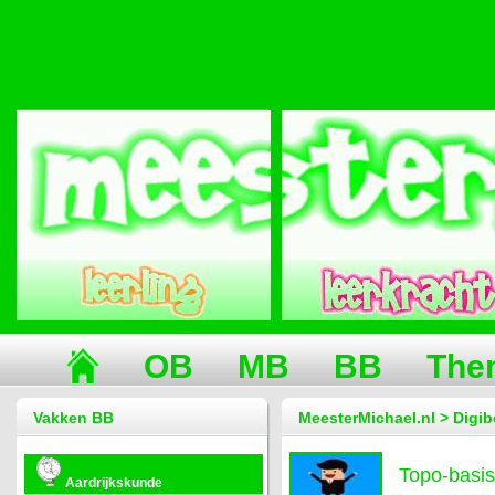
OB
MB
BB
The
Vakken BB
MeesterMichael.nl > Digib
Topo-basis
Aardrijkskunde