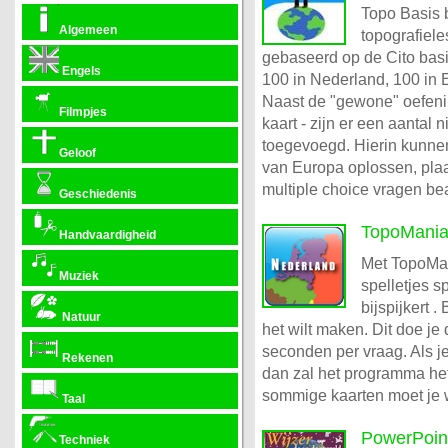
Topo Basis 
Algemeen
topografiele
gebaseerd op de Cito basi
Engels
100 in Nederland, 100 in 
Naast de "gewone" oefeni
Filmpjes
kaart - zijn er een aantal
toegevoegd. Hierin kunnen
Geloof
van Europa oplossen, plaa
multiple choice vragen b
Geschiedenis
TopoMani
Handvaardigheid
Met TopoMan
Muziek
spelletjes 
bijspijkert 
Natuur
het wilt maken. Dit doe je 
seconden per vraag. Als je 
Rekenen
dan zal het programma het 
sommige kaarten moet je we
Taal
PowerPoint
Techniek