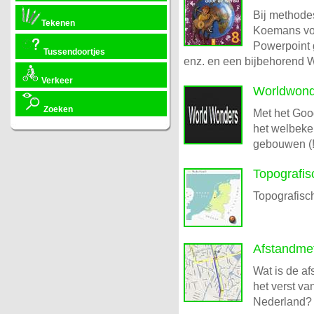
Bij methode
Tekenen
Koemans voo
Powerpoint g
Tussendoortjes
enz. en een bijbehorend W
Verkeer
Worldwond
Zoeken
Met het Goog
het welbeke
gebouwen (!
Topografis
Topografisc
Afstandmet
Wat is de af
het verst va
Nederland?