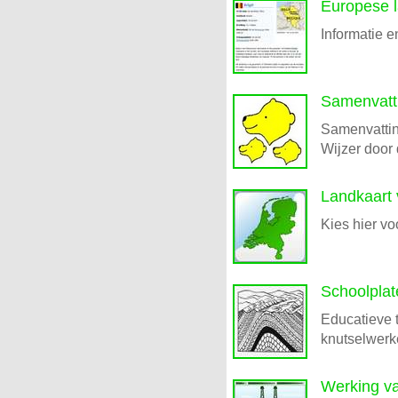
Europese 
Informatie 
Samenvatti
Samenvattin
Wijzer door 
Landkaart 
Kies hier vo
Schoolplat
Educatieve t
knutselwer
Werking va