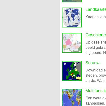
Landkaart
Kaarten van 
Geschieden
Op deze sit
beeld gebrac
digiboord. H
Seterra
Download ee
steden, prov
aarde. Wate
Multifunct
Een wereldk
aanpassen. V