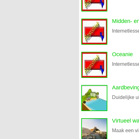
Midden- e
Internetless
Oceanie
Internetless
Aardbevin
Duidelijke 
Virtueel w
Maak een vi