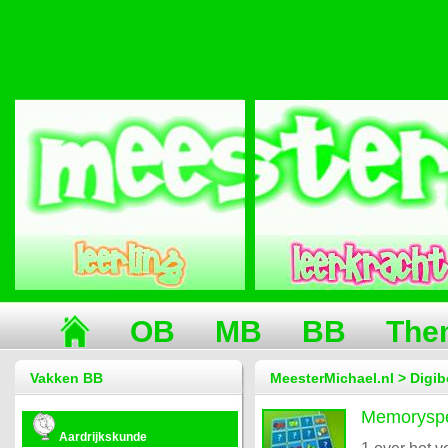
OB
MB
BB
The
Vakken BB
MeesterMichael.nl > Digib
Memoryspe
Aardrijkskunde