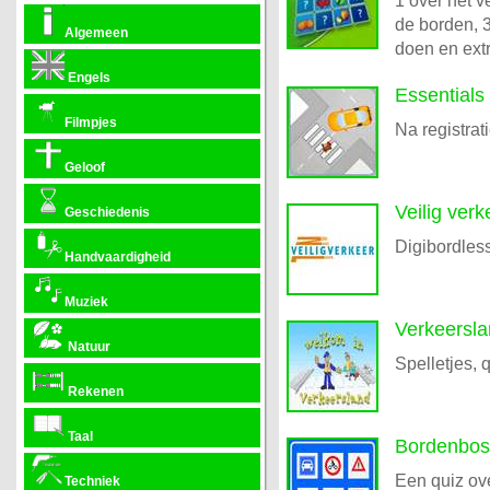
1 over het v
de borden, 3
Algemeen
doen en extr
Engels
Essentials
Filmpjes
Na registrati
Geloof
Veilig ver
Geschiedenis
Digibordless
Handvaardigheid
Muziek
Verkeersl
Natuur
Spelletjes, 
Rekenen
Taal
Bordenbos
Een quiz ov
Techniek