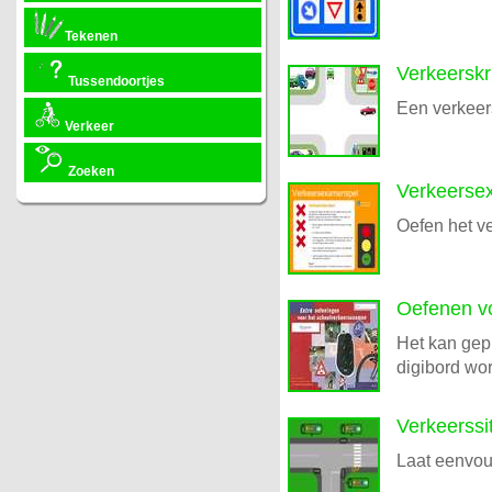
Tekenen
Verkeerskr
Tussendoortjes
Een verkeers
Verkeer
Zoeken
Verkeerse
Oefen het 
Oefenen v
Het kan gepr
digibord wo
Verkeerssi
Laat eenvoud