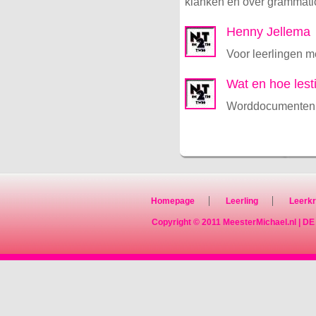
klanken en over grammati
Henny Jellema
Voor leerlingen m
Wat en hoe lest
Worddocumenten om
Homepage
Leerling
Leerkr
Copyright © 2011
MeesterMichael.nl
|
DE 