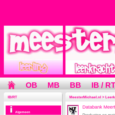
OB
MB
BB
IB / R
IB/RT
MeesterMichael.nl > Leerk
Databank Meerta
Algemeen