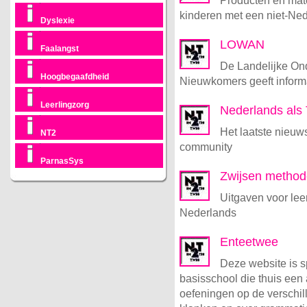
Producten en mate
kinderen met een niet-Ned
Dyslexie
LOWAN
Faalangst
De Landelijke On
Hoogbegaafdheid
Nieuwkomers geeft informa
Leerlingzorg
Nederlands als
Het laatste nieuw
NT2
community
ParnasSys
Zwijsen method
Uitgaven voor lee
Nederlands
Enteetwee
Deze website is s
basisschool die thuis een
oefeningen op de verschil