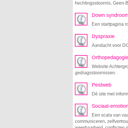
hechtingsstoornis, Geen
Down syndroo
Een startpagina 
Dyspraxie
Aandacht voor DC
Orthopedagogi
Website Achtergro
gedragsstoornissen.
Pestweb
Dé site met inform
Sociaal-emotione
Een scala van vaa
communiceren, zelfvertrouw
weerbaarheid, conflicten 