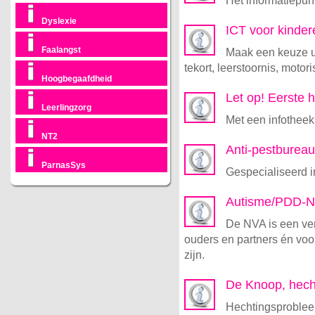
Het informatiepu
Dyslexie
ICT voor kinde
Faalangst
Maak een keuze ui
tekort, leerstoornis, motori
Hoogbegaafdheid
Let op! Eerste h
Leerlingzorg
Met een infotheek
NT2
Anti-pestburea
ParnasSys
Gespecialiseerd 
Autisme/PDD-
De NVA is een ve
ouders en partners én voo
zijn.
De Knoop, hech
Hechtingsprobleem