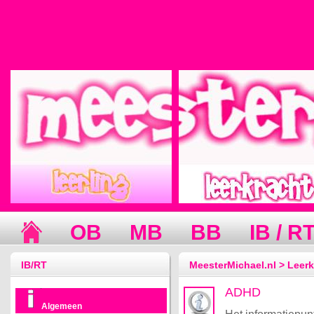
OB
MB
BB
IB / R
IB/RT
MeesterMichael.nl > Leerk
ADHD
Algemeen