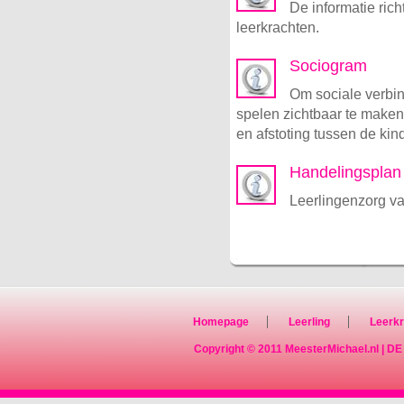
De informatie ric
leerkrachten.
Sociogram
Om sociale verbin
spelen zichtbaar te maken
en afstoting tussen de kin
Handelingsplan
Leerlingenzorg va
Homepage
Leerling
Leerkr
Copyright © 2011
MeesterMichael.nl
|
DE 