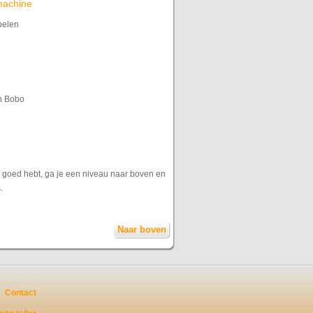
-machine
pelen
n Bobo
ze goed hebt, ga je een niveau naar boven en
.
Naar boven
Contact