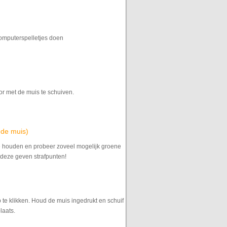
omputerspelletjes doen
or met de muis te schuiven.
 de muis)
 te houden en probeer zoveel mogelijk groene
, deze geven strafpunten!
 te klikken. Houd de muis ingedrukt en schuif
laats.