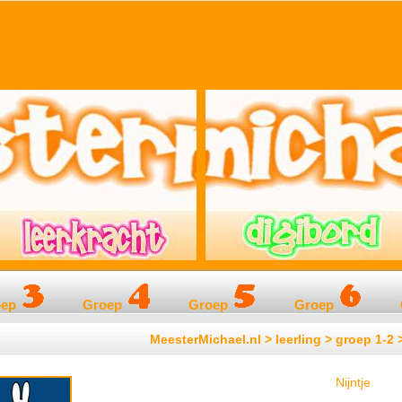
oep
Groep
Groep
Groep
MeesterMichael.nl > leerling > groep 1-2
Nijntje