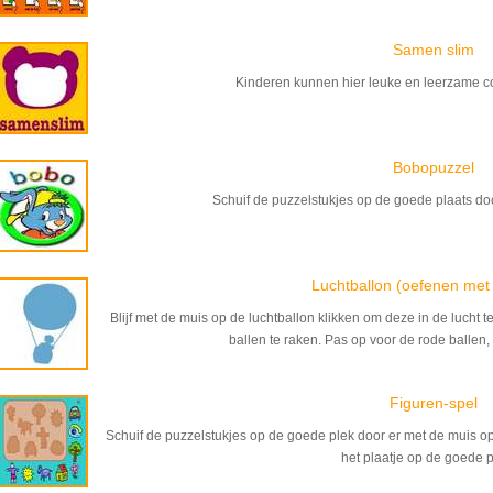
Samen slim
Kinderen kunnen hier leuke en leerzame c
Bobopuzzel
Schuif de puzzelstukjes op de goede plaats do
Luchtballon (oefenen met
Blijf met de muis op de luchtballon klikken om deze in de lucht
ballen te raken. Pas op voor de rode ballen
Figuren-spel
Schuif de puzzelstukjes op de goede plek door er met de muis op
het plaatje op de goede p