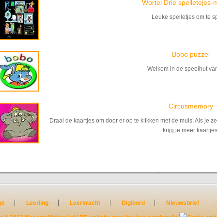
Wortel Drie spelletejes
Leuke spelletjes om te s
Bobo puzzel
Welkom in de speelhut va
Circusmemory
Draai de kaartjes om door er op te klikken met de muis. Als je 
krijg je meer kaartjes
ge
Leerling
Leerkracht
Digibord
Nieuwsbrief