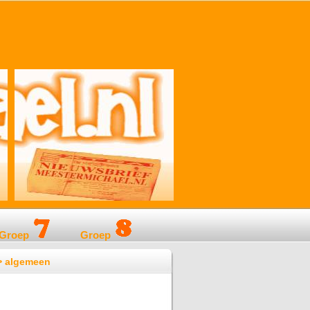
Groep
Groep
 > algemeen