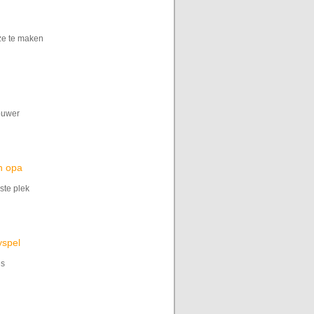
ze te maken
ouwer
n opa
ste plek
spel
es