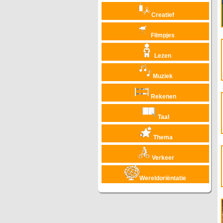
Creatief
Filmpjes
Lezen
Muziek
Rekenen
Taal
Thema
Verkeer
Wereldoriëntatie