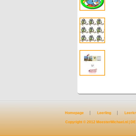
Homepage
Leerling
Leerkr
Copyright © 2012
MeesterMichael.nl
|
DE 