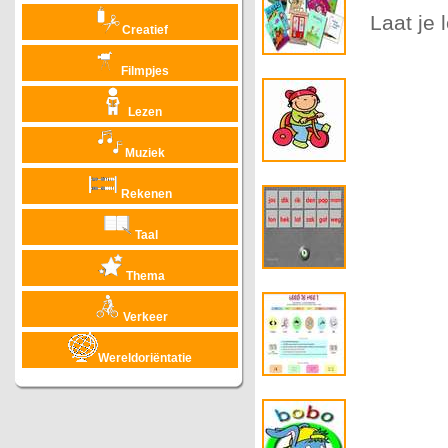
Laat je 
Creatief
Filmpjes
Lezen
Muziek
Rekenen
Taal
Thema
Verkeer
Wereldoriëntatie