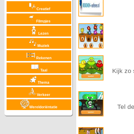
Creatief
Filmpjes
Lezen
Muziek
Rekenen
Kijk zo
Taal
Thema
Verkeer
Tel de
Wereldoriëntatie