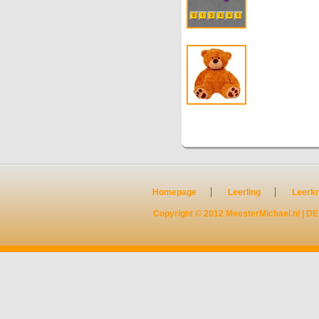
Homepage
Leerling
Leerkr
Copyright © 2012
MeesterMichael.nl
|
DE 