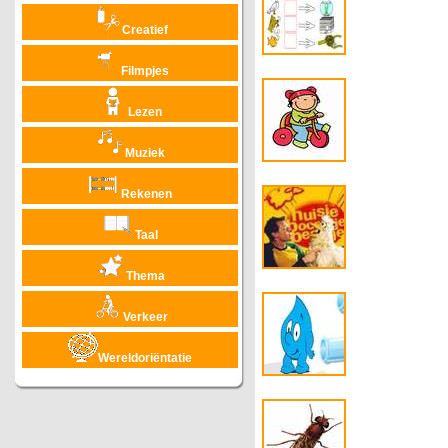
Creatief
Filmpjes
Lezen
Muziek
Rekenen
Taal
Thema
Verkeer
Wereldoriëntatie