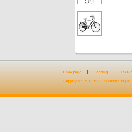
Homepage
Leerling
Leerkr
Copyright © 2012
MeesterMichael.nl
|
DE 