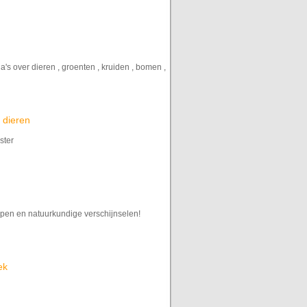
's over dieren , groenten , kruiden , bomen ,
 dieren
ster
pen en natuurkundige verschijnselen!
ek