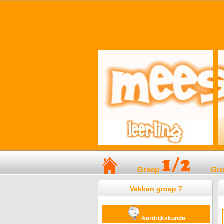
Groep
Gr
Vakken groep 7
Aardrijkskunde