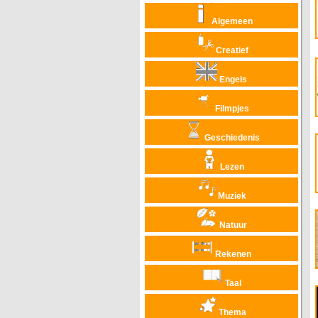
Algemeen
Creatief
Engels
Filmpjes
Geschiedenis
Lezen
Muziek
Natuur
Rekenen
Taal
Thema