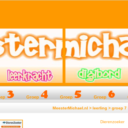
oep
Groep
Groep
Groep
MeesterMichael.nl > leerling > groep 7
Dierenzoeker