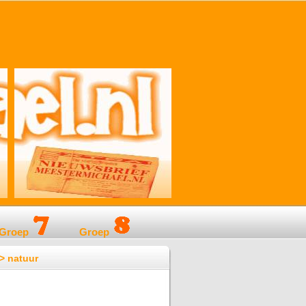
Groep
Groep
 > natuur