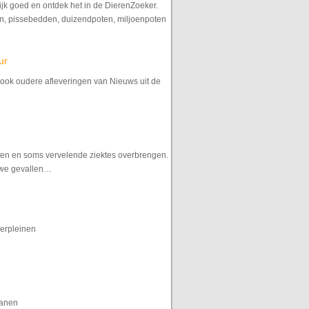
? Kijk goed en ontdek het in de DierenZoeker.
en, pissebedden, duizendpoten, miljoenpoten
ur
nt ook oudere afleveringen van Nieuws uit de
ijten en soms vervelende ziektes overbrengen.
uwe gevallen…
erpleinen
kanen